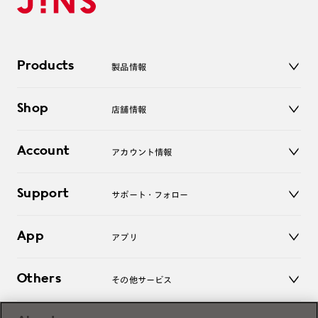
Products
製品情報
メガネ
Shop
店舗情報
サングラス
レンズ
店舗
コンタクトレンズ
Account
アカウント情報
オンラインショップ
老眼鏡
キッズ
マイページ／ログイン
Support
アクセサリー
サポート・フォロー
ログアウト
LINE公式アカウント
お知らせ
App
アプリ
よくあるご質問
ご利用ガイド
JINSアプリ
お問い合わせ
Others
その他サービス
3D WEB試着