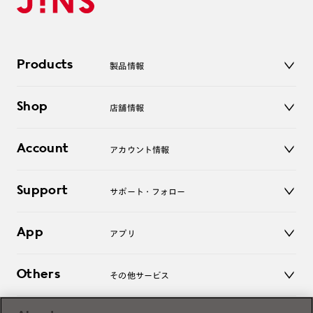
Products
製品情報
メガネ
Shop
店舗情報
サングラス
レンズ
店舗
コンタクトレンズ
Account
アカウント情報
オンラインショップ
老眼鏡
キッズ
マイページ／ログイン
Support
アクセサリー
サポート・フォロー
ログアウト
LINE公式アカウント
お知らせ
App
アプリ
よくあるご質問
ご利用ガイド
JINSアプリ
お問い合わせ
Others
その他サービス
3D WEB試着