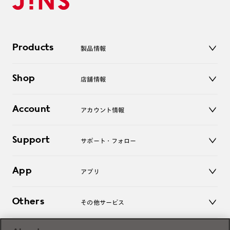
Products
製品情報
メガネ
Shop
店舗情報
サングラス
レンズ
店舗
コンタクトレンズ
Account
アカウント情報
オンラインショップ
老眼鏡
キッズ
マイページ／ログイン
Support
アクセサリー
サポート・フォロー
ログアウト
LINE公式アカウント
お知らせ
App
アプリ
よくあるご質問
ご利用ガイド
JINSアプリ
お問い合わせ
Others
その他サービス
3D WEB試着