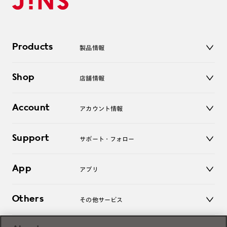
Products
製品情報
メガネ
Shop
店舗情報
サングラス
レンズ
店舗
コンタクトレンズ
Account
アカウント情報
オンラインショップ
老眼鏡
キッズ
マイページ／ログイン
Support
アクセサリー
サポート・フォロー
ログアウト
LINE公式アカウント
お知らせ
App
アプリ
よくあるご質問
ご利用ガイド
JINSアプリ
お問い合わせ
Others
その他サービス
3D WEB試着