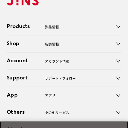
Products
製品情報
メガネ
Shop
店舗情報
サングラス
レンズ
店舗
コンタクトレンズ
Account
アカウント情報
オンラインショップ
老眼鏡
キッズ
マイページ／ログイン
Support
アクセサリー
サポート・フォロー
ログアウト
LINE公式アカウント
お知らせ
App
アプリ
よくあるご質問
ご利用ガイド
JINSアプリ
お問い合わせ
Others
その他サービス
3D WEB試着