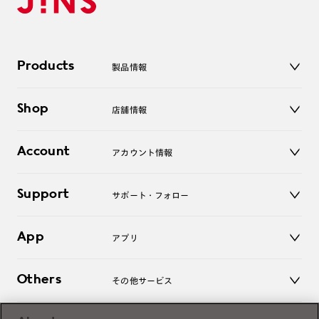
Products
製品情報
メガネ
Shop
店舗情報
サングラス
レンズ
店舗
コンタクトレンズ
Account
アカウント情報
オンラインショップ
老眼鏡
キッズ
マイページ／ログイン
Support
アクセサリー
サポート・フォロー
ログアウト
LINE公式アカウント
お知らせ
App
アプリ
よくあるご質問
ご利用ガイド
JINSアプリ
お問い合わせ
Others
その他サービス
3D WEB試着