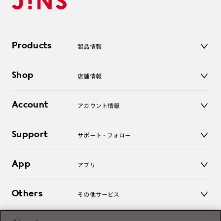
Products
製品情報
メガネ
Shop
店舗情報
サングラス
レンズ
店舗
コンタクトレンズ
Account
アカウント情報
オンラインショップ
老眼鏡
キッズ
マイページ／ログイン
Support
アクセサリー
サポート・フォロー
ログアウト
LINE公式アカウント
お知らせ
App
アプリ
よくあるご質問
ご利用ガイド
JINSアプリ
お問い合わせ
Others
その他サービス
3D WEB試着