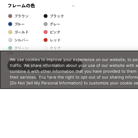
フレームの色
ブラウン
ブラック
ブルー
グレー
ゴールド
ピンク
シルバー
レッド
グリーン
クリア
0件
イエロー
オレンジ
We use cookies to improve your experience on our website, to per
パープル
ホワイト
traffic. We share information about your use of our website with 
絞り込む
（0）
combine it with other information that you have provided to them 
their services. You have the right to opt-out of our sharing inform
リセット
フレームの素材
[Do Not Sell My Personal Information] to customize your cookie s
プラスチック系
樹脂
アセテート
サスティナブル素材