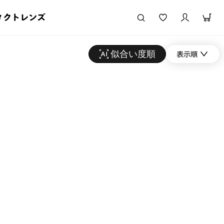
タクトレンズ
似合い度順
表示順