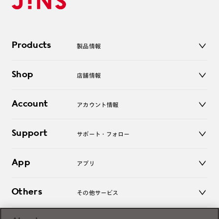
Products
製品情報
メガネ
Shop
店舗情報
サングラス
レンズ
店舗
コンタクトレンズ
Account
アカウント情報
オンラインショップ
老眼鏡
キッズ
マイページ／ログイン
Support
アクセサリー
サポート・フォロー
ログアウト
LINE公式アカウント
お知らせ
App
アプリ
よくあるご質問
ご利用ガイド
JINSアプリ
お問い合わせ
Others
その他サービス
3D WEB試着