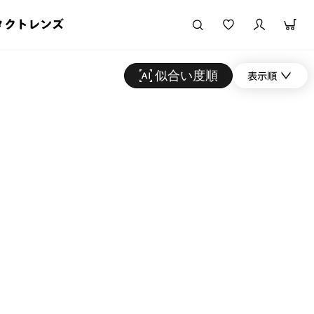
タクトレンズ
似合い度順
表示順