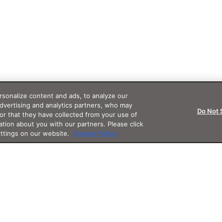
sonalize content and ads, to analyze our
advertising and analytics partners, who may
Do Not 
or that they have collected from your use of
ation about you with our partners. Please click
ettings on our website.
Cookie Policy