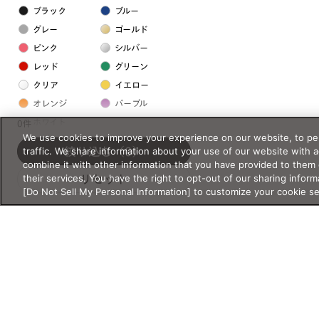
ブラック
ブルー
グレー
ゴールド
ピンク
シルバー
レッド
グリーン
クリア
イエロー
オレンジ
パープル
ホワイト
0件
We use cookies to improve your experience on our website, to per
traffic. We share information about your use of our website with 
絞り込む
（0）
フレームの素材
combine it with other information that you have provided to them 
their services. You have the right to opt-out of our sharing inform
リセット
プラスチック系
[Do Not Sell My Personal Information] to customize your cookie s
樹脂
アセテート
サスティナブル素材
セルロイド