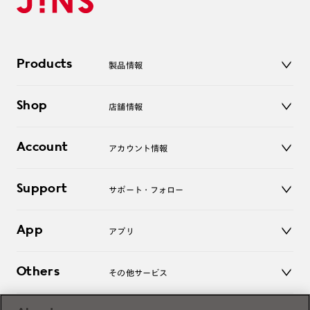
Products
製品情報
メガネ
Shop
店舗情報
サングラス
レンズ
店舗
コンタクトレンズ
Account
アカウント情報
オンラインショップ
老眼鏡
キッズ
マイページ／ログイン
Support
アクセサリー
サポート・フォロー
ログアウト
LINE公式アカウント
お知らせ
App
アプリ
よくあるご質問
ご利用ガイド
JINSアプリ
お問い合わせ
Others
その他サービス
3D WEB試着