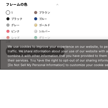
フレームの色
1
ブラウン
ブラック
ブルー
グレー
ゴールド
ピンク
シルバー
レッド
グリーン
0件
クリア
イエロー
We use cookies to improve your experience on our website, to per
オレンジ
パープル
traffic. We share information about your use of our website with 
絞り込む
（0）
combine it with other information that you have provided to them 
ホワイト
their services. You have the right to opt-out of our sharing inform
リセット
[Do Not Sell My Personal Information] to customize your cookie s
フレームの素材
プラスチック系
樹脂
アセテート