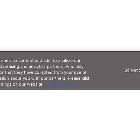
sonalize content and ads, to analyze our
advertising and analytics partners, who may
Do Not 
or that they have collected from your use of
ation about you with our partners. Please click
ettings on our website.
Cookie Policy