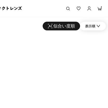
タクトレンズ
似合い度順
表示順