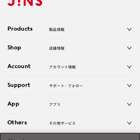
Products
製品情報
メガネ
Shop
店舗情報
サングラス
レンズ
店舗
コンタクトレンズ
Account
アカウント情報
オンラインショップ
老眼鏡
キッズ
マイページ／ログイン
Support
アクセサリー
サポート・フォロー
ログアウト
LINE公式アカウント
お知らせ
App
アプリ
よくあるご質問
ご利用ガイド
JINSアプリ
お問い合わせ
Others
その他サービス
3D WEB試着