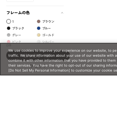
フレームの色
1
ブラウン
ブラック
ブルー
グレー
ゴールド
ピンク
シルバー
0件
レッド
グリーン
We use cookies to improve your experience on our website, to per
traffic. We share information about your use of our website with 
絞り込む
（0）
クリア
イエロー
combine it with other information that you have provided to them 
オレンジ
パープル
their services. You have the right to opt-out of our sharing inform
リセット
ホワイト
[Do Not Sell My Personal Information] to customize your cookie s
フレームの素材
プラスチック系
樹脂
アセテート