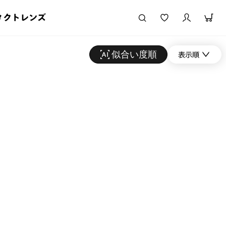
タクトレンズ
似合い度順
表示順