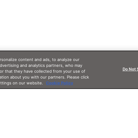
sonalize content and ads, to analyze our
advertising and analytics partners, who may
Do Not 
or that they have collected from your use of
ation about you with our partners. Please click
ettings on our website.
Cookie Policy