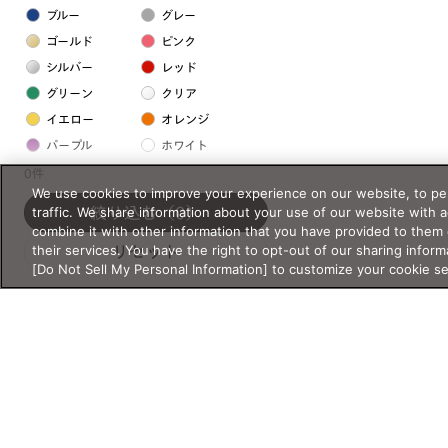
ブルー
グレー
ゴールド
ピンク
シルバー
レッド
グリーン
クリア
イエロー
オレンジ
パープル
ホワイト
0件
We use cookies to improve your experience on our website, to per
フレームの素材
traffic. We share information about your use of our website with 
絞り込む
（0）
combine it with other information that you have provided to them 
プラスチック系
their services. You have the right to opt-out of our sharing inform
リセット
[Do Not Sell My Personal Information] to customize your cookie s
樹脂
アセテート
サスティナブル素材
セルロイド