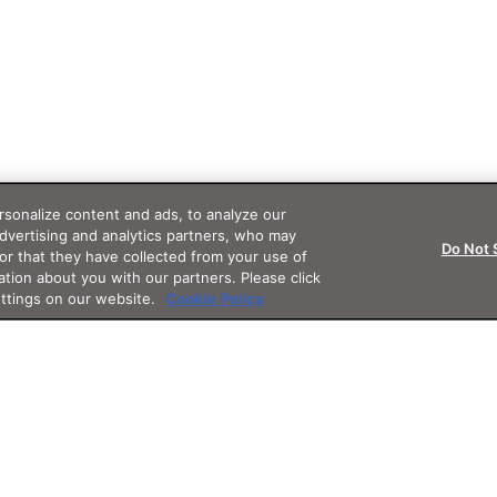
sonalize content and ads, to analyze our
advertising and analytics partners, who may
Do Not 
or that they have collected from your use of
ation about you with our partners. Please click
ettings on our website.
Cookie Policy