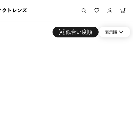
タクトレンズ
似合い度順
表示順