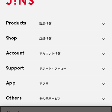
Products
製品情報
メガネ
Shop
店舗情報
サングラス
レンズ
店舗
コンタクトレンズ
Account
アカウント情報
オンラインショップ
老眼鏡
キッズ
マイページ／ログイン
Support
アクセサリー
サポート・フォロー
ログアウト
LINE公式アカウント
お知らせ
App
アプリ
よくあるご質問
ご利用ガイド
JINSアプリ
お問い合わせ
Others
その他サービス
3D WEB試着