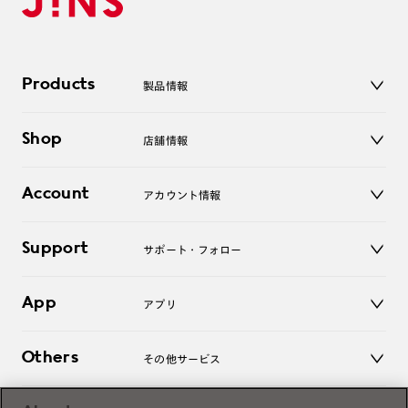
Products
製品情報
メガネ
Shop
店舗情報
サングラス
レンズ
店舗
コンタクトレンズ
Account
アカウント情報
オンラインショップ
老眼鏡
キッズ
マイページ／ログイン
Support
アクセサリー
サポート・フォロー
ログアウト
LINE公式アカウント
お知らせ
App
アプリ
よくあるご質問
ご利用ガイド
JINSアプリ
お問い合わせ
Others
その他サービス
3D WEB試着