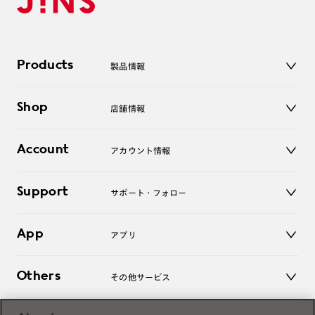
Products
製品情報
メガネ
Shop
店舗情報
サングラス
レンズ
店舗
コンタクトレンズ
Account
アカウント情報
オンラインショップ
老眼鏡
キッズ
マイページ／ログイン
Support
アクセサリー
サポート・フォロー
ログアウト
LINE公式アカウント
お知らせ
App
アプリ
よくあるご質問
ご利用ガイド
JINSアプリ
お問い合わせ
Others
その他サービス
3D WEB試着