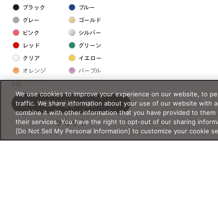
ブラック
ブルー
グレー
ゴールド
ピンク
シルバー
レッド
グリーン
クリア
イエロー
オレンジ
パープル
ホワイト
0件
We use cookies to improve your experience on our website, to per
traffic. We share information about your use of our website with 
絞り込む
（0）
フレームの素材
combine it with other information that you have provided to them 
their services. You have the right to opt-out of our sharing inform
リセット
プラスチック系
[Do Not Sell My Personal Information] to customize your cookie s
樹脂
アセテート
サスティナブル素材
セルロイド