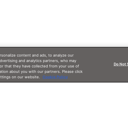
sonalize content and ads, to analyze our
advertising and analytics partners, who may
Do Not 
or that they have collected from your use of
ation about you with our partners. Please click
ettings on our website.
Cookie Policy