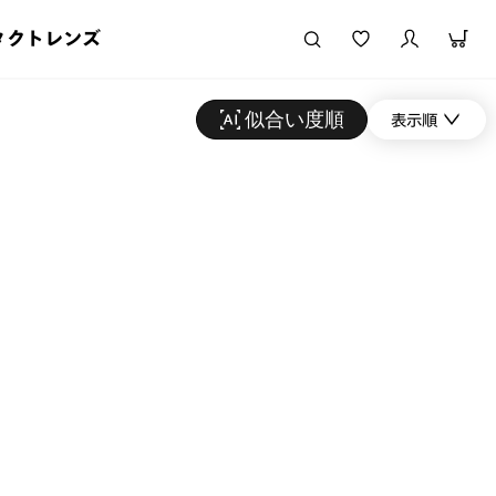
タクトレンズ
似合い度順
表示順