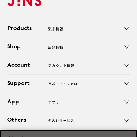
Products
製品情報
メガネ
Shop
店舗情報
サングラス
レンズ
店舗
コンタクトレンズ
Account
アカウント情報
オンラインショップ
老眼鏡
キッズ
マイページ／ログイン
Support
アクセサリー
サポート・フォロー
ログアウト
LINE公式アカウント
お知らせ
App
アプリ
よくあるご質問
ご利用ガイド
JINSアプリ
お問い合わせ
Others
その他サービス
3D WEB試着