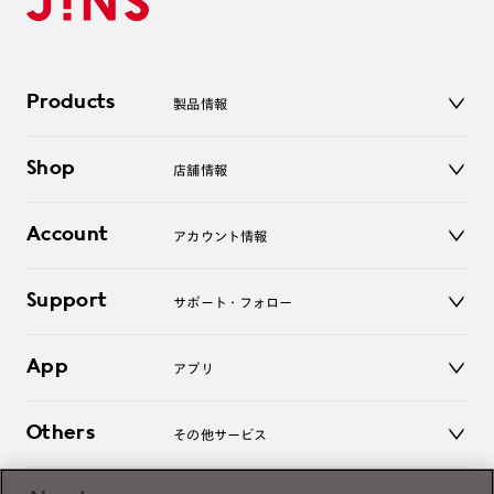
Products
製品情報
メガネ
Shop
店舗情報
サングラス
レンズ
店舗
コンタクトレンズ
Account
アカウント情報
オンラインショップ
老眼鏡
キッズ
マイページ／ログイン
Support
アクセサリー
サポート・フォロー
ログアウト
LINE公式アカウント
お知らせ
App
アプリ
よくあるご質問
ご利用ガイド
JINSアプリ
お問い合わせ
Others
その他サービス
3D WEB試着