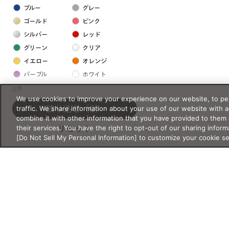
ブルー
グレー
ゴールド
ピンク
シルバー
レッド
グリーン
クリア
イエロー
オレンジ
パープル
ホワイト
0件
We use cookies to improve your experience on our website, to per
フレームの素材
traffic. We share information about your use of our website with 
絞り込む
（0）
combine it with other information that you have provided to them 
プラスチック系
their services. You have the right to opt-out of our sharing inform
リセット
[Do Not Sell My Personal Information] to customize your cookie s
樹脂
アセテート
サスティナブル素材
セルロイド