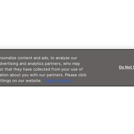
sonalize content and ads, to analyze our
advertising and analytics partners, who may
Do Not 
or that they have collected from your use of
ation about you with our partners. Please click
ettings on our website.
Cookie Policy