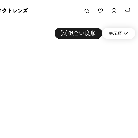
タクトレンズ
似合い度順
表示順