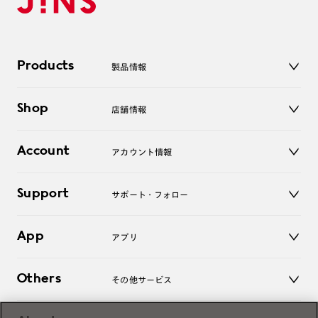
Products
製品情報
メガネ
Shop
店舗情報
サングラス
レンズ
店舗
コンタクトレンズ
Account
アカウント情報
オンラインショップ
老眼鏡
キッズ
マイページ／ログイン
Support
アクセサリー
サポート・フォロー
ログアウト
LINE公式アカウント
お知らせ
App
アプリ
よくあるご質問
ご利用ガイド
JINSアプリ
お問い合わせ
Others
その他サービス
3D WEB試着