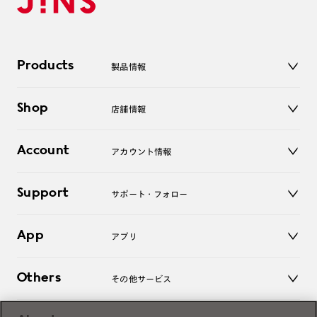
Products
製品情報
メガネ
Shop
店舗情報
サングラス
レンズ
店舗
コンタクトレンズ
Account
アカウント情報
オンラインショップ
老眼鏡
キッズ
マイページ／ログイン
Support
アクセサリー
サポート・フォロー
ログアウト
LINE公式アカウント
お知らせ
App
アプリ
よくあるご質問
ご利用ガイド
JINSアプリ
お問い合わせ
Others
その他サービス
3D WEB試着