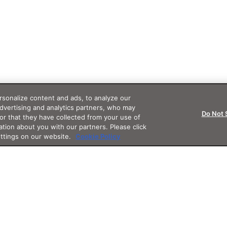
sonalize content and ads, to analyze our
advertising and analytics partners, who may
Do Not 
or that they have collected from your use of
ation about you with our partners. Please click
ettings on our website.
Cookie Policy