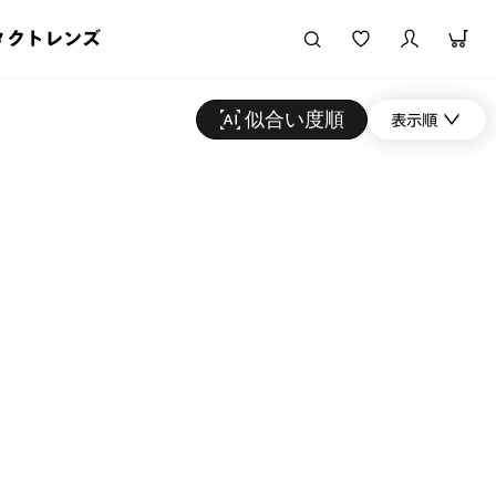
タクトレンズ
似合い度順
表示順