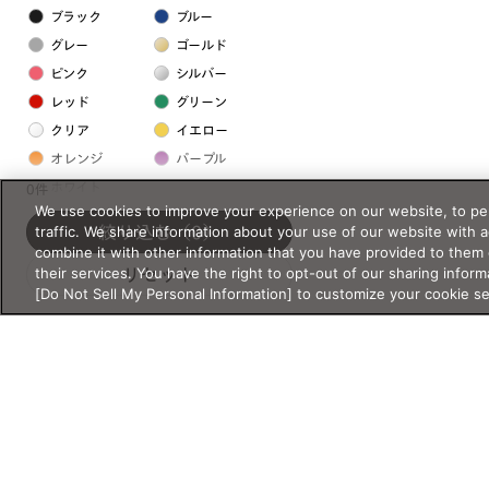
ブラック
ブルー
グレー
ゴールド
ピンク
シルバー
レッド
グリーン
クリア
イエロー
オレンジ
パープル
ホワイト
0件
We use cookies to improve your experience on our website, to per
traffic. We share information about your use of our website with 
絞り込む
（0）
フレームの素材
combine it with other information that you have provided to them 
their services. You have the right to opt-out of our sharing inform
リセット
プラスチック系
[Do Not Sell My Personal Information] to customize your cookie s
樹脂
アセテート
サスティナブル素材
セルロイド