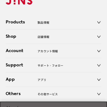
Products
製品情報
メガネ
Shop
店舗情報
サングラス
レンズ
店舗
コンタクトレンズ
Account
アカウント情報
オンラインショップ
老眼鏡
キッズ
マイページ／ログイン
Support
アクセサリー
サポート・フォロー
ログアウト
LINE公式アカウント
お知らせ
App
アプリ
よくあるご質問
ご利用ガイド
JINSアプリ
お問い合わせ
Others
その他サービス
3D WEB試着