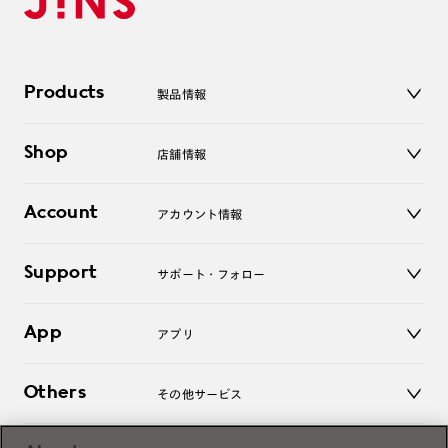
Products
製品情報
メガネ
Shop
店舗情報
サングラス
レンズ
店舗
コンタクトレンズ
Account
アカウント情報
オンラインショップ
老眼鏡
キッズ
マイページ／ログイン
Support
アクセサリー
サポート・フォロー
ログアウト
LINE公式アカウント
お知らせ
App
アプリ
よくあるご質問
ご利用ガイド
JINSアプリ
お問い合わせ
Others
その他サービス
3D WEB試着