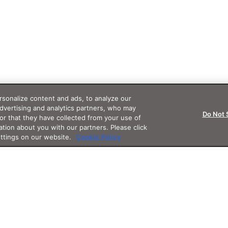
sonalize content and ads, to analyze our
advertising and analytics partners, who may
Do Not 
or that they have collected from your use of
ation about you with our partners. Please click
ettings on our website.
Cookie Policy