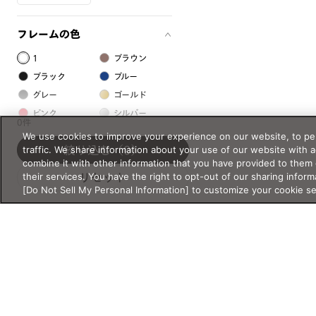
フレームの色
1
ブラウン
ブラック
ブルー
グレー
ゴールド
ピンク
シルバー
0件
レッド
グリーン
We use cookies to improve your experience on our website, to per
traffic. We share information about your use of our website with 
絞り込む
（0）
クリア
イエロー
combine it with other information that you have provided to them 
オレンジ
パープル
their services. You have the right to opt-out of our sharing inform
リセット
ホワイト
[Do Not Sell My Personal Information] to customize your cookie s
フレームの素材
プラスチック系
樹脂
アセテート