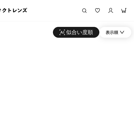
タクトレンズ
似合い度順
表示順