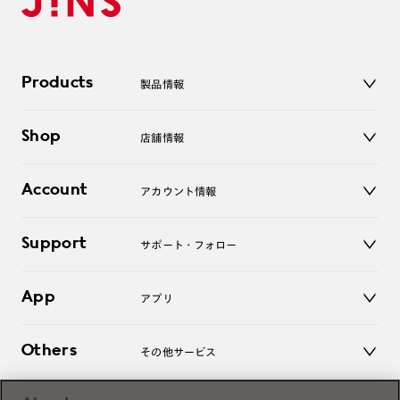
Products
製品情報
メガネ
Shop
店舗情報
サングラス
レンズ
店舗
コンタクトレンズ
Account
アカウント情報
オンラインショップ
老眼鏡
キッズ
マイページ／ログイン
Support
アクセサリー
サポート・フォロー
ログアウト
LINE公式アカウント
お知らせ
App
アプリ
よくあるご質問
ご利用ガイド
JINSアプリ
お問い合わせ
Others
その他サービス
3D WEB試着