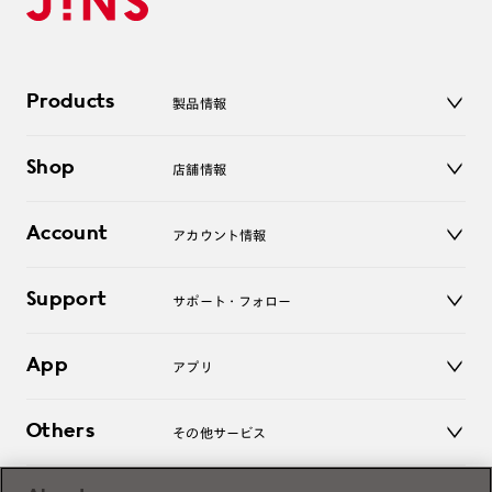
Products
製品情報
メガネ
Shop
店舗情報
サングラス
レンズ
店舗
コンタクトレンズ
Account
アカウント情報
オンラインショップ
老眼鏡
キッズ
マイページ／ログイン
Support
アクセサリー
サポート・フォロー
ログアウト
LINE公式アカウント
お知らせ
App
アプリ
よくあるご質問
ご利用ガイド
JINSアプリ
お問い合わせ
Others
その他サービス
3D WEB試着