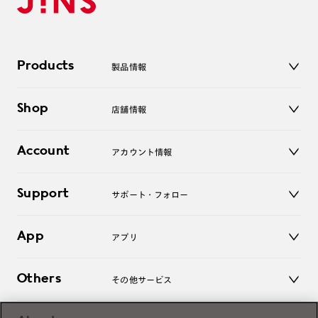
Products
製品情報
メガネ
Shop
店舗情報
サングラス
レンズ
店舗
コンタクトレンズ
Account
アカウント情報
オンラインショップ
老眼鏡
キッズ
マイページ／ログイン
Support
アクセサリー
サポート・フォロー
ログアウト
LINE公式アカウント
お知らせ
App
アプリ
よくあるご質問
ご利用ガイド
JINSアプリ
お問い合わせ
Others
その他サービス
3D WEB試着