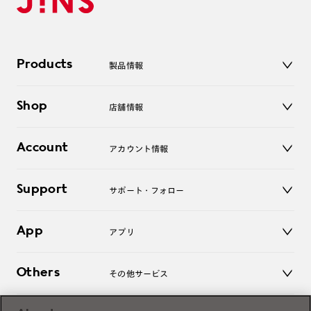
Products
製品情報
メガネ
Shop
店舗情報
サングラス
レンズ
店舗
コンタクトレンズ
Account
アカウント情報
オンラインショップ
老眼鏡
キッズ
マイページ／ログイン
Support
アクセサリー
サポート・フォロー
ログアウト
LINE公式アカウント
お知らせ
App
アプリ
よくあるご質問
ご利用ガイド
JINSアプリ
お問い合わせ
Others
その他サービス
3D WEB試着