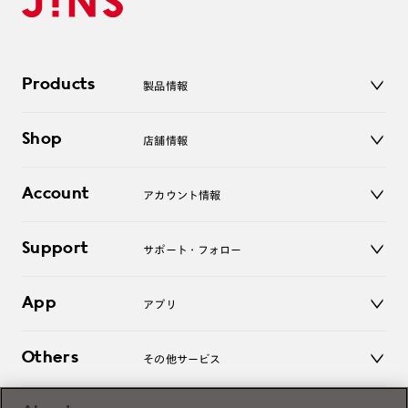
Products
製品情報
メガネ
Shop
店舗情報
サングラス
レンズ
店舗
コンタクトレンズ
Account
アカウント情報
オンラインショップ
老眼鏡
キッズ
マイページ／ログイン
Support
アクセサリー
サポート・フォロー
ログアウト
LINE公式アカウント
お知らせ
App
アプリ
よくあるご質問
ご利用ガイド
JINSアプリ
お問い合わせ
Others
その他サービス
3D WEB試着