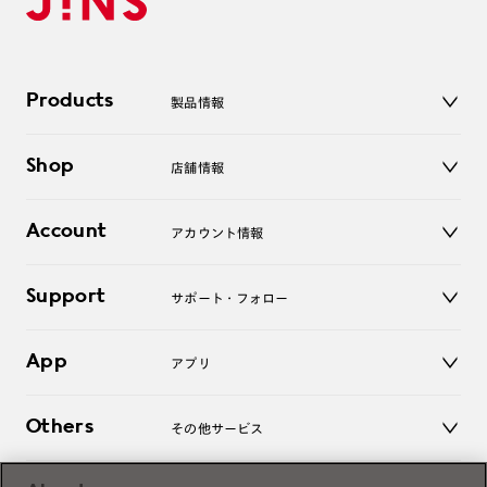
Products
製品情報
メガネ
Shop
店舗情報
サングラス
レンズ
店舗
コンタクトレンズ
Account
アカウント情報
オンラインショップ
老眼鏡
キッズ
マイページ／ログイン
Support
アクセサリー
サポート・フォロー
ログアウト
LINE公式アカウント
お知らせ
App
アプリ
よくあるご質問
ご利用ガイド
JINSアプリ
お問い合わせ
Others
その他サービス
3D WEB試着