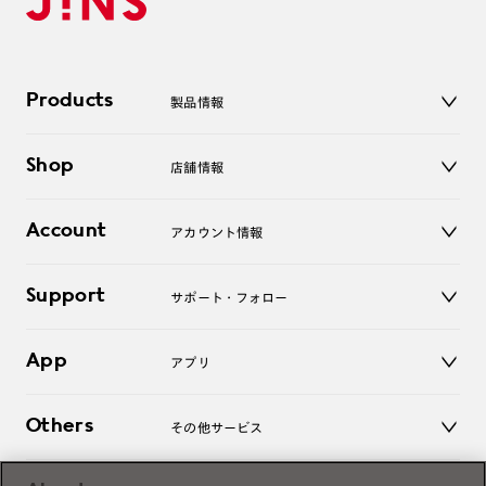
Products
製品情報
メガネ
Shop
店舗情報
サングラス
レンズ
店舗
コンタクトレンズ
Account
アカウント情報
オンラインショップ
老眼鏡
キッズ
マイページ／ログイン
Support
アクセサリー
サポート・フォロー
ログアウト
LINE公式アカウント
お知らせ
App
アプリ
よくあるご質問
ご利用ガイド
JINSアプリ
お問い合わせ
Others
その他サービス
3D WEB試着