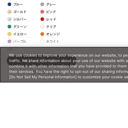
ブルー
グレー
ゴールド
ピンク
シルバー
レッド
グリーン
クリア
イエロー
オレンジ
パープル
ホワイト
0件
We use cookies to improve your experience on our website, to per
フレームの素材
traffic. We share information about your use of our website with 
絞り込む
（0）
combine it with other information that you have provided to them 
プラスチック系
their services. You have the right to opt-out of our sharing inform
リセット
[Do Not Sell My Personal Information] to customize your cookie s
樹脂
アセテート
サスティナブル素材
セルロイド