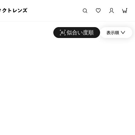
タクトレンズ
似合い度順
表示順