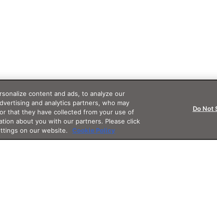
sonalize content and ads, to analyze our
advertising and analytics partners, who may
Do Not 
or that they have collected from your use of
ation about you with our partners. Please click
ettings on our website.
Cookie Policy