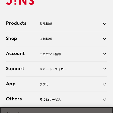
Products
製品情報
メガネ
Shop
店舗情報
サングラス
レンズ
店舗
コンタクトレンズ
Account
アカウント情報
オンラインショップ
老眼鏡
キッズ
マイページ／ログイン
Support
アクセサリー
サポート・フォロー
ログアウト
LINE公式アカウント
お知らせ
App
アプリ
よくあるご質問
ご利用ガイド
JINSアプリ
お問い合わせ
Others
その他サービス
3D WEB試着