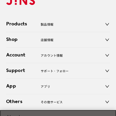
Products
製品情報
メガネ
Shop
店舗情報
サングラス
レンズ
店舗
コンタクトレンズ
Account
アカウント情報
オンラインショップ
老眼鏡
キッズ
マイページ／ログイン
Support
アクセサリー
サポート・フォロー
ログアウト
LINE公式アカウント
お知らせ
App
アプリ
よくあるご質問
ご利用ガイド
JINSアプリ
お問い合わせ
Others
その他サービス
3D WEB試着