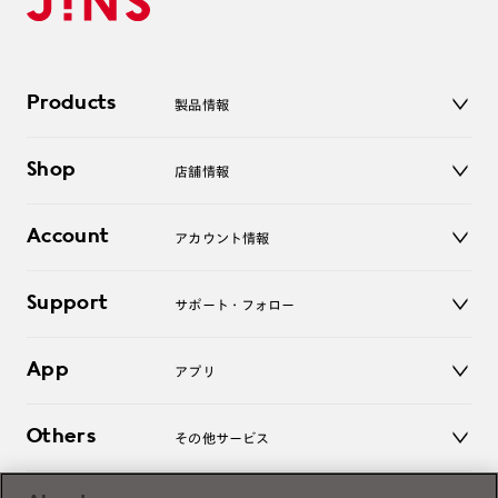
Products
製品情報
メガネ
Shop
店舗情報
サングラス
レンズ
店舗
コンタクトレンズ
Account
アカウント情報
オンラインショップ
老眼鏡
キッズ
マイページ／ログイン
Support
アクセサリー
サポート・フォロー
ログアウト
LINE公式アカウント
お知らせ
App
アプリ
よくあるご質問
ご利用ガイド
JINSアプリ
お問い合わせ
Others
その他サービス
3D WEB試着