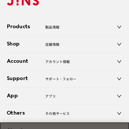
Products
製品情報
メガネ
Shop
店舗情報
サングラス
レンズ
店舗
コンタクトレンズ
Account
アカウント情報
オンラインショップ
老眼鏡
キッズ
マイページ／ログイン
Support
アクセサリー
サポート・フォロー
ログアウト
LINE公式アカウント
お知らせ
App
アプリ
よくあるご質問
ご利用ガイド
JINSアプリ
お問い合わせ
Others
その他サービス
3D WEB試着