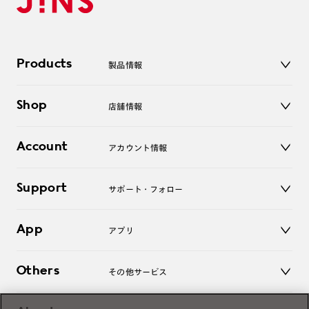
Products
製品情報
メガネ
Shop
店舗情報
サングラス
レンズ
店舗
コンタクトレンズ
Account
アカウント情報
オンラインショップ
老眼鏡
キッズ
マイページ／ログイン
Support
アクセサリー
サポート・フォロー
ログアウト
LINE公式アカウント
お知らせ
App
アプリ
よくあるご質問
ご利用ガイド
JINSアプリ
お問い合わせ
Others
その他サービス
3D WEB試着