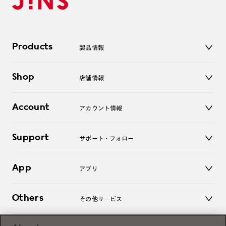
Products
製品情報
メガネ
Shop
店舗情報
サングラス
レンズ
店舗
コンタクトレンズ
Account
アカウント情報
オンラインショップ
老眼鏡
キッズ
マイページ／ログイン
Support
アクセサリー
サポート・フォロー
ログアウト
LINE公式アカウント
お知らせ
App
アプリ
よくあるご質問
ご利用ガイド
JINSアプリ
お問い合わせ
Others
その他サービス
3D WEB試着