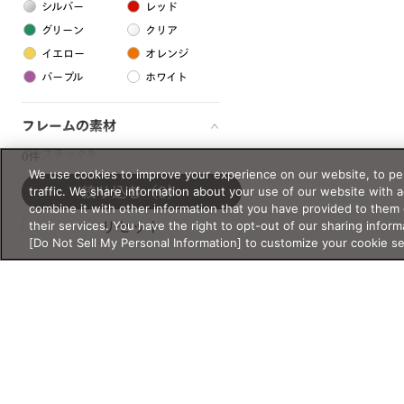
シルバー
レッド
グリーン
クリア
イエロー
オレンジ
パープル
ホワイト
フレームの素材
プラスチック系
0件
We use cookies to improve your experience on our website, to per
樹脂
traffic. We share information about your use of our website with 
絞り込む
（0）
combine it with other information that you have provided to them 
their services. You have the right to opt-out of our sharing inform
リセット
アセテート
[Do Not Sell My Personal Information] to customize your cookie s
サスティナブル素材
セルロイド
金属系
メタル