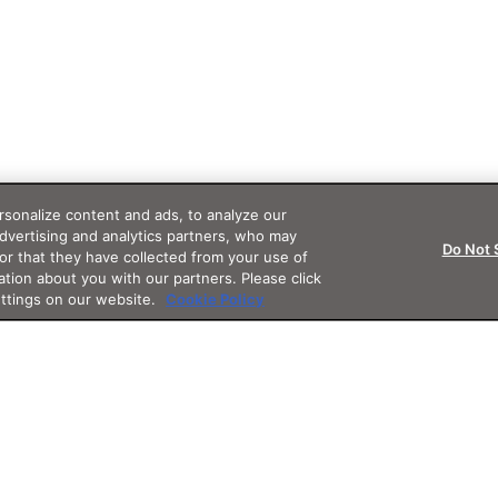
sonalize content and ads, to analyze our
advertising and analytics partners, who may
Do Not 
or that they have collected from your use of
ation about you with our partners. Please click
ettings on our website.
Cookie Policy