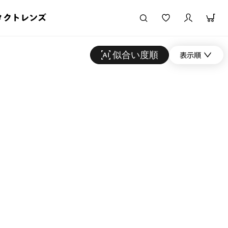
タクトレンズ
似合い度順
表示順