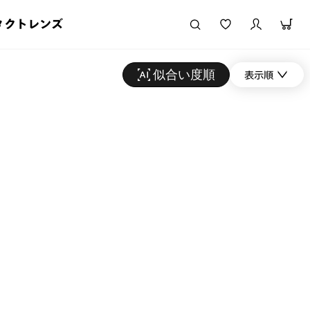
タクトレンズ
似合い度順
表示順