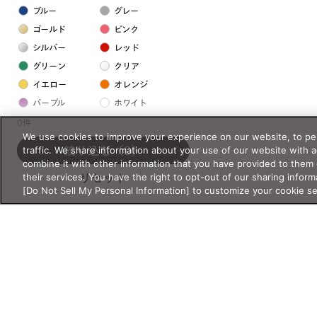
ブルー
グレー
ゴールド
ピンク
シルバー
レッド
グリーン
クリア
イエロー
オレンジ
パープル
ホワイト
0件
We use cookies to improve your experience on our website, to per
フレームの素材
traffic. We share information about your use of our website with 
絞り込む
（0）
combine it with other information that you have provided to them 
プラスチック系
their services. You have the right to opt-out of our sharing inform
リセット
[Do Not Sell My Personal Information] to customize your cookie s
樹脂
アセテート
サスティナブル素材
セルロイド