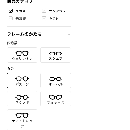
商品カテゴリ
メガネ
サングラス
老眼鏡
その他
フレームのかたち
四角系
ウェリントン
スクエア
丸系
ボストン
オーバル
ラウンド
フォックス
ティアドロッ
プ