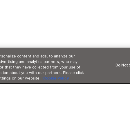
sonalize content and ads, to analyze our
advertising and analytics partners, who may
Do Not 
or that they have collected from your use of
ation about you with our partners. Please click
ettings on our website.
Cookie Policy