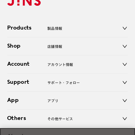
Products
製品情報
メガネ
Shop
店舗情報
サングラス
レンズ
店舗
コンタクトレンズ
Account
アカウント情報
オンラインショップ
老眼鏡
キッズ
マイページ／ログイン
Support
アクセサリー
サポート・フォロー
ログアウト
LINE公式アカウント
お知らせ
App
アプリ
よくあるご質問
ご利用ガイド
JINSアプリ
お問い合わせ
Others
その他サービス
3D WEB試着