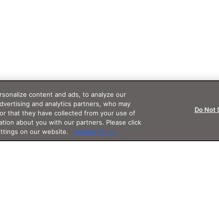
sonalize content and ads, to analyze our
advertising and analytics partners, who may
Do Not 
or that they have collected from your use of
ation about you with our partners. Please click
ettings on our website.
Cookie Policy