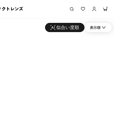
タクトレンズ
似合い度順
表示順