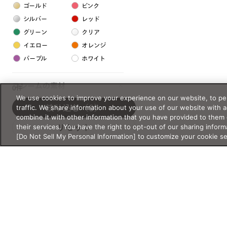
ゴールド
ピンク
シルバー
レッド
グリーン
クリア
イエロー
オレンジ
パープル
ホワイト
フレームの素材
0件
We use cookies to improve your experience on our website, to per
プラスチック系
traffic. We share information about your use of our website with 
絞り込む
（0）
combine it with other information that you have provided to them 
樹脂
their services. You have the right to opt-out of our sharing inform
リセット
[Do Not Sell My Personal Information] to customize your cookie s
アセテート
サスティナブル素材
セルロイド
金属系