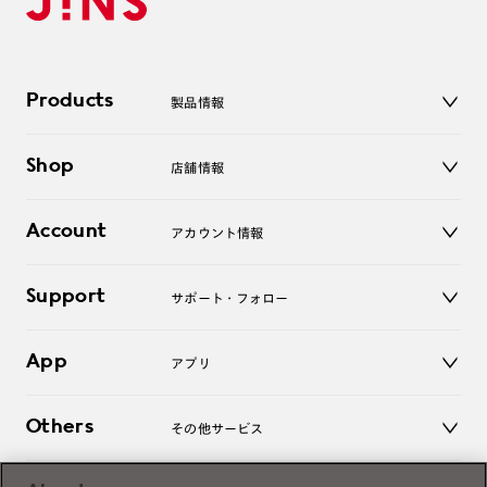
Products
製品情報
メガネ
Shop
店舗情報
サングラス
レンズ
店舗
コンタクトレンズ
Account
アカウント情報
オンラインショップ
老眼鏡
キッズ
マイページ／ログイン
Support
アクセサリー
サポート・フォロー
ログアウト
LINE公式アカウント
お知らせ
App
アプリ
よくあるご質問
ご利用ガイド
JINSアプリ
お問い合わせ
Others
その他サービス
3D WEB試着