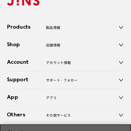
Products
製品情報
メガネ
Shop
店舗情報
サングラス
レンズ
店舗
コンタクトレンズ
Account
アカウント情報
オンラインショップ
老眼鏡
キッズ
マイページ／ログイン
Support
アクセサリー
サポート・フォロー
ログアウト
LINE公式アカウント
お知らせ
App
アプリ
よくあるご質問
ご利用ガイド
JINSアプリ
お問い合わせ
Others
その他サービス
3D WEB試着