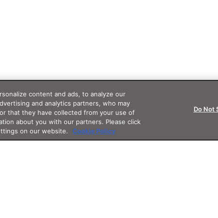
sonalize content and ads, to analyze our
advertising and analytics partners, who may
Do Not 
or that they have collected from your use of
ation about you with our partners. Please click
ettings on our website.
Cookie Policy