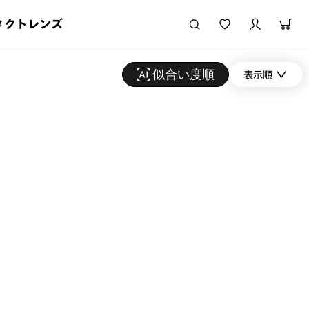
タクトレンズ
似合い度順
表示順