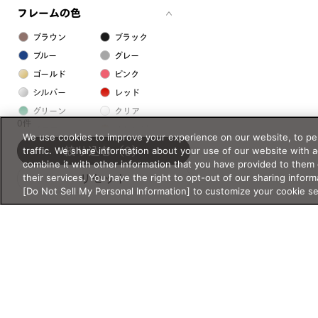
フレームの色
ブラウン
ブラック
ブルー
グレー
ゴールド
ピンク
シルバー
レッド
グリーン
クリア
0件
イエロー
オレンジ
We use cookies to improve your experience on our website, to per
パープル
ホワイト
traffic. We share information about your use of our website with 
絞り込む
（0）
combine it with other information that you have provided to them 
their services. You have the right to opt-out of our sharing inform
リセット
フレームの素材
[Do Not Sell My Personal Information] to customize your cookie s
プラスチック系
樹脂
アセテート
サスティナブル素材