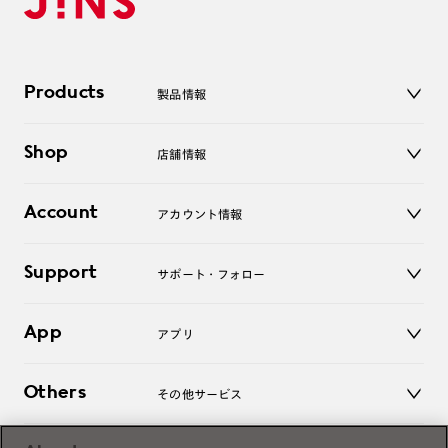
Products
製品情報
メガネ
Shop
店舗情報
サングラス
レンズ
店舗
コンタクトレンズ
Account
アカウント情報
オンラインショップ
老眼鏡
キッズ
マイページ／ログイン
Support
アクセサリー
サポート・フォロー
ログアウト
LINE公式アカウント
お知らせ
App
アプリ
よくあるご質問
ご利用ガイド
JINSアプリ
お問い合わせ
Others
その他サービス
3D WEB試着